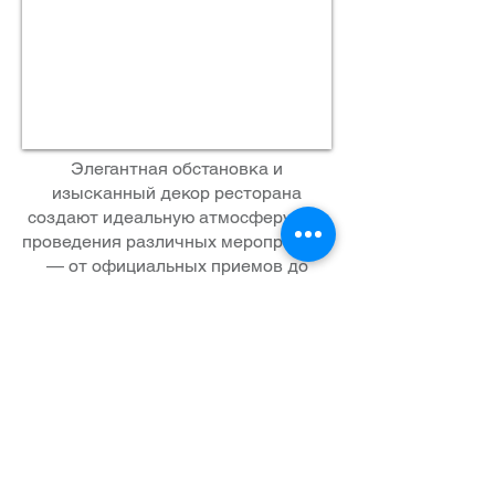
Элегантная обстановка и
изысканный декор ресторана
создают идеальную атмосферу для
проведения различных мероприятий
— от официальных приемов до
семейных торжеств и свадеб.
Благодаря вдохновляющей музыке и
качественному сервису ресторана
каждое мероприятие, проводимое
здесь, превращается в
впечатляющее и незабываемое
событие.
В «Ливингстоне» можно